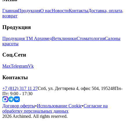
Главная
Продукция
О нас
Новости
Контакты
Доставка, оплата,
возврат
Продукция
Продукция ТМ Архимед
Ветклиники
Стоматология
Салоны
красоты
Соц.Сети
Max
Telegram
Vk
Контакты
+7 (812) 317 11 27
Спб, ул. Дегтярева 4, офис 504, 195248
Пн-
Пт: 9:00 - 17:30
Договор оферты
•
Использование Cookie
•
Согласие на
обработку персональных данных
2026
Archimed. All rights reserved.