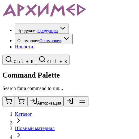
Продукция
Продукция
О компании
О компании
Новости
Ctrl + K
Ctrl + K
Command Palette
Search for a command to run...
Авторизация
Каталог
Шовный материал