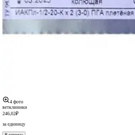
4
фото
ветклиники
246,02
₽
за единицу
В корзину