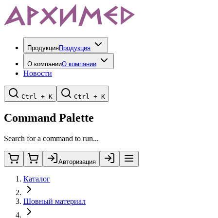
Продукция
Продукция
О компании
О компании
Новости
Ctrl + K
Ctrl + K
Command Palette
Search for a command to run...
Авторизация
Каталог
Шовный материал