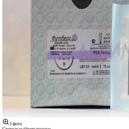
3
фото
Стерильный
ветклиники