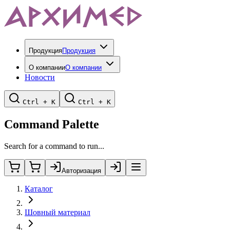
Продукция
Продукция
О компании
О компании
Новости
Ctrl + K
Ctrl + K
Command Palette
Search for a command to run...
Авторизация
Каталог
Шовный материал