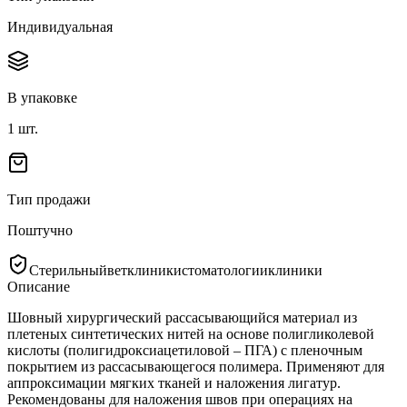
Индивидуальная
В упаковке
1
шт.
Тип продажи
Поштучно
Стерильный
ветклиники
стоматологии
клиники
Описание
Шовный хирургический рассасывающийся материал из
плетеных синтетических нитей на основе полигликолевой
кислоты (полигидроксиацетиловой – ПГА) с пленочным
покрытием из рассасывающегося полимера. Применяют для
аппроксимации мягких тканей и наложения лигатур.
Рекомендованы для наложения швов при операциях на