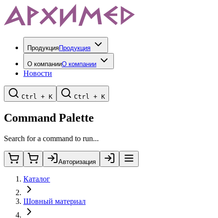
Продукция
Продукция
О компании
О компании
Новости
Ctrl + K
Ctrl + K
Command Palette
Search for a command to run...
Авторизация
Каталог
Шовный материал