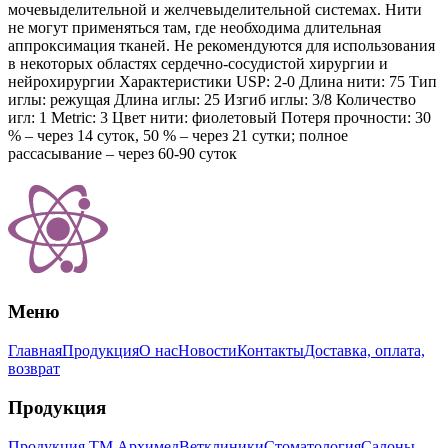
мочевыделительной и желчевыделительной системах. Нити
не могут применяться там, где необходима длительная
аппроксимация тканей. Не рекомендуются для использования
в некоторых областях сердечно-сосудистой хирургии и
нейрохирургии Характеристики USP: 2-0 Длина нити: 75 Тип
иглы: режущая Длина иглы: 25 Изгиб иглы: 3/8 Количество
игл: 1 Metric: 3 Цвет нити: фиолетовый Потеря прочности: 30
% – через 14 суток, 50 % – через 21 сутки; полное
рассасывание – через 60-90 суток
Меню
Главная
Продукция
О нас
Новости
Контакты
Доставка, оплата,
возврат
Продукция
Продукция ТМ Архимед
Ветклиники
Стоматология
Салоны