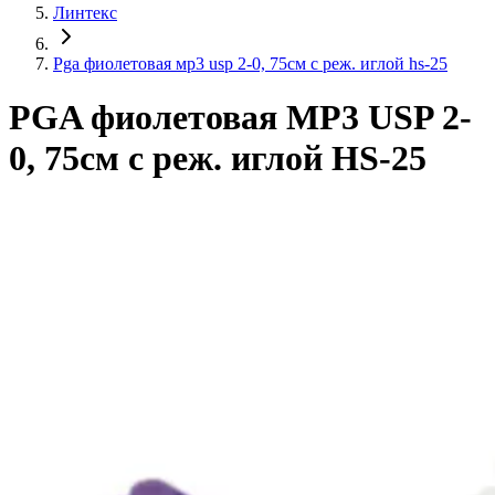
Линтекс
Pga фиолетовая мр3 usp 2-0, 75см с реж. иглой hs-25
PGA фиолетовая МР3 USP 2-
0, 75см с реж. иглой HS-25