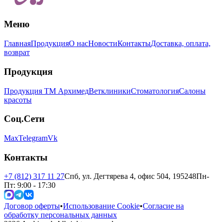
Меню
Главная
Продукция
О нас
Новости
Контакты
Доставка, оплата,
возврат
Продукция
Продукция ТМ Архимед
Ветклиники
Стоматология
Салоны
красоты
Соц.Сети
Max
Telegram
Vk
Контакты
+7 (812) 317 11 27
Спб, ул. Дегтярева 4, офис 504, 195248
Пн-
Пт: 9:00 - 17:30
Договор оферты
•
Использование Cookie
•
Согласие на
обработку персональных данных