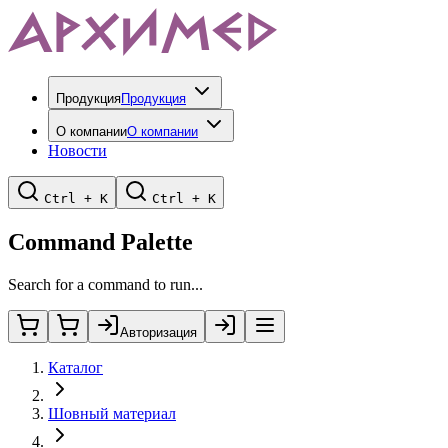
Продукция
Продукция
О компании
О компании
Новости
Ctrl + K
Ctrl + K
Command Palette
Search for a command to run...
Авторизация
Каталог
Шовный материал