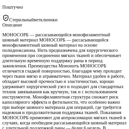
Поштучно
Стерильный
ветклиники
Описание
МОНОСОРБ — рассасывающийся монофиламентный
шовный материал МОНОСОРБ — рассасывающийся
монофиламентный шовный материал на основе
полидиоксанона. Нить предназначена для хирургического
применения при соединении мягких тканей и обеспечивает
длительную временную поддержку раны в период
заживления. Преимущества Мононить МОНОСОРБ
отличается гладкой поверхностью, благодаря чему проходит
через ткани мягко и атравматично. Материал удобен в работе,
обладает высокой прочностью и эластичностью, хорошо
удерживает хирургический узел и подходит для стандартных
техник завязывания как вручную, так и с использованием
инструментов. Монофиламентная структура снижает риск
капиллярного эффекта и фитильности, что особенно важно
при выборе шовного материала для операций, где требуется
надежная и продолжительная поддержка тканей. Показания
МОНОСОРБ применяют для аппроксимации мягких тканей в
случаях, когда необходим рассасывающийся шовный материал
с длительной поддержкой раны — более 6 недель. В