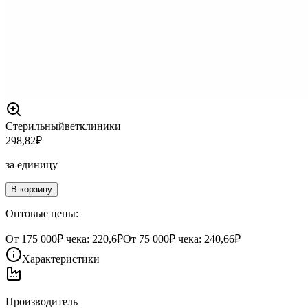
Стерильный
ветклиники
298,82
₽
за единицу
В корзину
Оптовые цены:
От
175 000
₽ чека:
220,6₽
От
75 000
₽ чека:
240,66₽
Характеристики
Производитель