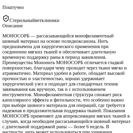
Поштучно
Стерильный
ветклиники
Описание
МОНОСОРБ — рассасывающийся монофиламентный
шовный материал на основе полидиоксанона. Нить
предназначена для хирургического применения при
соединении мягких тканей и обеспечивает длительную
временную поддержку раны в период заживления.
Преимущества Мононить МОНОСОРБ отличается гладкой
поверхностью, благодаря чему проходит через ткани мягко и
атравматично. Материал удобен в работе, обладает высокой
прочностью и эластичностью, хорошо удерживает
хирургический узел и подходит для стандартных техник
завязывания как вручную, так и с использованием
инструментов. Монофиламентная структура снижает риск
капиллярного эффекта и фитильности, что особенно важно
при выборе шовного материала для операций, где требуется
надежная и продолжительная поддержка тканей. Показания
МОНОСОРБ применяют для аппроксимации мягких тканей в
случаях, когда необходим рассасывающийся шовный материал
с длительной поддержкой раны — более 6 недель. В
частности, нить может использоваться при ушивании