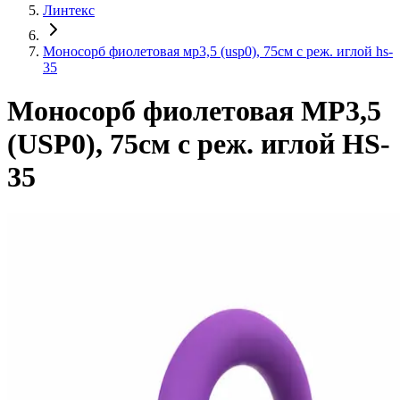
Линтекс
Моносорб фиолетовая мр3,5 (usp0), 75см с реж. иглой hs-
35
Моносорб фиолетовая МР3,5
(USP0), 75см с реж. иглой HS-
35