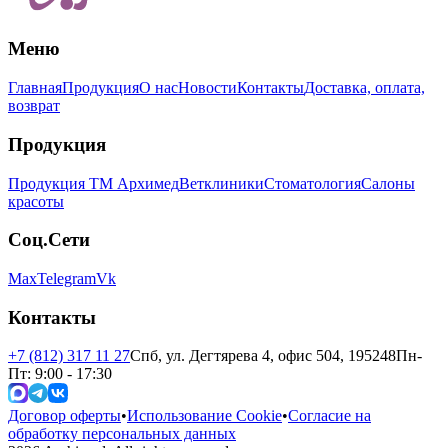
Меню
Главная
Продукция
О нас
Новости
Контакты
Доставка, оплата,
возврат
Продукция
Продукция ТМ Архимед
Ветклиники
Стоматология
Салоны
красоты
Соц.Сети
Max
Telegram
Vk
Контакты
+7 (812) 317 11 27
Спб, ул. Дегтярева 4, офис 504, 195248
Пн-
Пт: 9:00 - 17:30
Договор оферты
•
Использование Cookie
•
Согласие на
обработку персональных данных