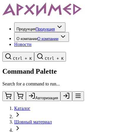
Продукция
Продукция
О компании
О компании
Новости
Ctrl + K
Ctrl + K
Command Palette
Search for a command to run...
Авторизация
Каталог
Шовный материал