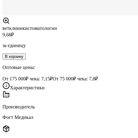
ветклиники
стоматологии
9,68
₽
за единицу
В корзину
Оптовые цены:
От
175 000
₽ чека:
7,15₽
От
75 000
₽ чека:
7,8₽
Характеристики
Производитель
Фогт Медикал