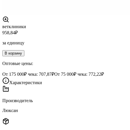
ветклиники
958,84
₽
за единицу
В корзину
Оптовые цены:
От
175 000
₽ чека:
707,87₽
От
75 000
₽ чека:
772,22₽
Характеристики
Производитель
Люксан