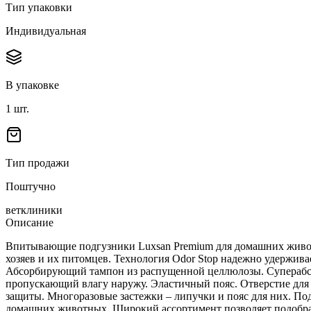
Тип упаковки
Индивидуальная
В упаковке
1
шт.
Тип продажи
Поштучно
ветклиники
Описание
Впитывающие подгузники Luxsan Premium для домашних живот
хозяев и их питомцев. Технология Odor Stop надежно удержив
Абсорбирующий тампон из распущенной целлюлозы. Суперабс
пропускающий влагу наружу. Эластичный пояс. Отверстие для 
защиты. Многоразовые застежки – липучки и пояс для них. П
домашних животных. Широкий ассортимент позволяет подобрать