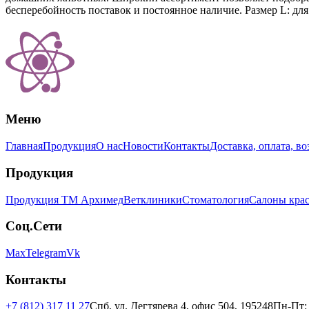
бесперебойность поставок и постоянное наличие. Размер L: для с
Меню
Главная
Продукция
О нас
Новости
Контакты
Доставка, оплата, во
Продукция
Продукция ТМ Архимед
Ветклиники
Стоматология
Салоны кра
Соц.Сети
Max
Telegram
Vk
Контакты
+7 (812) 317 11 27
Спб, ул. Дегтярева 4, офис 504, 195248
Пн-Пт: 