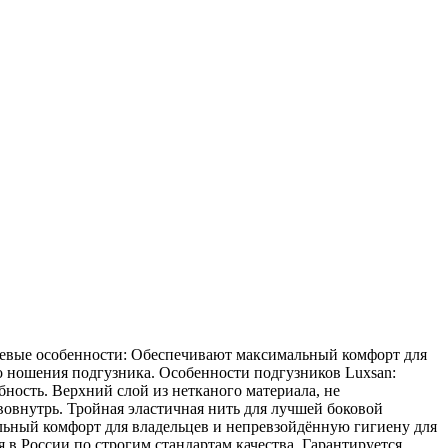
евые особенности: Обеспечивают максимальный комфорт для
го ношения подгузника. Особенности подгузников Luxsan:
сть. Верхний слой из нетканого материала, не
овнутрь. Тройная эластичная нить для лучшей боковой
льный комфорт для владельцев и непревзойдённую гигиену для
в России по строгим стандартам качества. Гарантируется