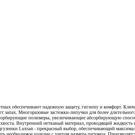
ных обеспечивают надежную защиту, гигиену и комфорт. Ключ
ает запах. Многоразовые застежки-липучки для более длительно
орбирующие полимеры, увеличивающие абсорбирующую способно
хвоста. Внутренний нетканый материал, проводящий жидкость в
одгузники Luxsan - прекрасный выбор, обеспечивающий максима
 необходимое изделие с учетом размера питомца. Производятся 