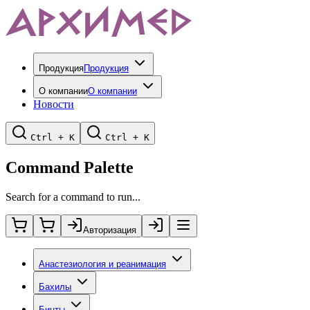
Продукция
Продукция
О компании
О компании
Новости
Ctrl + K
Ctrl + K
Command Palette
Search for a command to run...
Авторизация
Анастезиология и реанимация
Бахилы
Бинты