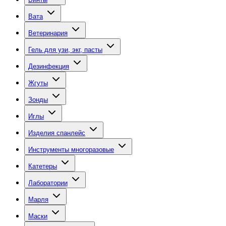
Вата
Ветеринария
Гель для узи, экг, пасты
Дезинфекция
Жгуты
Зонды
Иглы
Изделия спанлейс
Инструменты многоразовые
Катетеры
Лаборатории
Марля
Маски