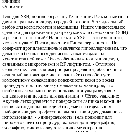
клиники
Описание
Гель для УЗИ, допплерографии, УЗ-терапии. Гель контактный
для аппаратных процедур средней вязкости 5 л : идеальный
выбор для косметологии и медицины. Ищете универсальное
средство для проведения ультразвуковых исследований (УЗИ)
и различных терапий? Наш гель для УЗИ — это именно то,
что вам нужно! Преимущества: • Гипоаллергенность: Не
содержит пропиленгликоль и является гипоаллергенным, что
делает его безопасным для использования даже на
чувствительной коже. Это особенно важно для процедур,
связанных с микротоками и RF-лифтингом. • Отличное
скольжение: Гель равномерно распределяется, обеспечивая
отличный контакт датчика и кожи. Это способствует
комфортному охлаждению поверхности кожи во время
процедуры и длительному скольжению манипулы, что
особенно актуально при использовании ультразвуковых
аппаратов и аппаратов для кавитации. • Лёгкое удаление:
Акугель легко удаляется с поверхности датчика и кожи, не
оставляя следов на одежде. Это делает его идеальным
выбором как для профессионального, так и для домашнего
использования. • Универсальность: Гель подходит для
широкого спектра процедур, включая допплерографию,
эхографию, микротоковую терапию, мезотерапию,