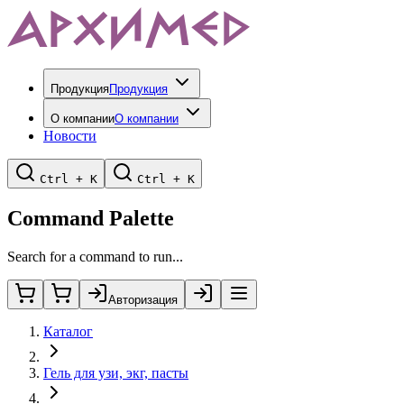
Продукция
Продукция
О компании
О компании
Новости
Ctrl + K
Ctrl + K
Command Palette
Search for a command to run...
Авторизация
Каталог
Гель для узи, экг, пасты