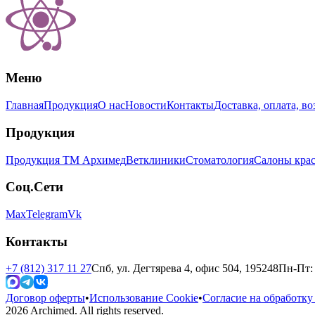
Меню
Главная
Продукция
О нас
Новости
Контакты
Доставка, оплата, во
Продукция
Продукция ТМ Архимед
Ветклиники
Стоматология
Салоны кра
Соц.Сети
Max
Telegram
Vk
Контакты
+7 (812) 317 11 27
Спб, ул. Дегтярева 4, офис 504, 195248
Пн-Пт: 
Договор оферты
•
Использование Cookie
•
Согласие на обработк
2026
Archimed. All rights reserved.