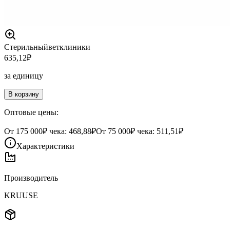
Стерильный
ветклиники
635,12
₽
за единицу
В корзину
Оптовые цены:
От
175 000
₽ чека:
468,88₽
От
75 000
₽ чека:
511,51₽
Характеристики
Производитель
KRUUSE