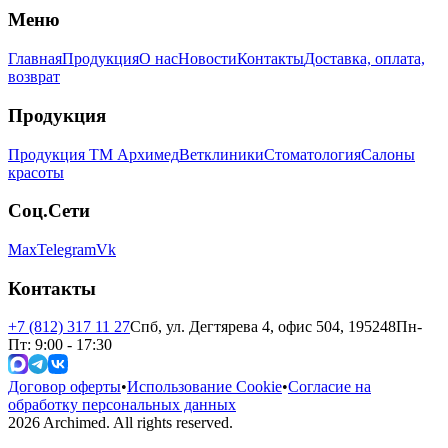
Меню
Главная
Продукция
О нас
Новости
Контакты
Доставка, оплата,
возврат
Продукция
Продукция ТМ Архимед
Ветклиники
Стоматология
Салоны
красоты
Соц.Сети
Max
Telegram
Vk
Контакты
+7 (812) 317 11 27
Спб, ул. Дегтярева 4, офис 504, 195248
Пн-
Пт: 9:00 - 17:30
Договор оферты
•
Использование Cookie
•
Согласие на
обработку персональных данных
2026
Archimed. All rights reserved.