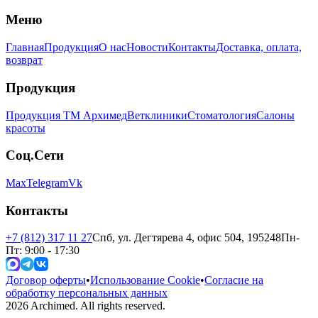
Меню
Главная
Продукция
О нас
Новости
Контакты
Доставка, оплата,
возврат
Продукция
Продукция ТМ Архимед
Ветклиники
Стоматология
Салоны
красоты
Соц.Сети
Max
Telegram
Vk
Контакты
+7 (812) 317 11 27
Спб, ул. Дегтярева 4, офис 504, 195248
Пн-
Пт: 9:00 - 17:30
Договор оферты
•
Использование Cookie
•
Согласие на
обработку персональных данных
2026
Archimed. All rights reserved.