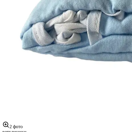
2
фото
ветклиники