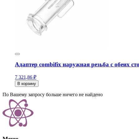
Адаптер combifix наружная резьба с обеих сторо
7 321,86 ₽
В корзину
По Вашему запросу больше ничего не найдено
Меню