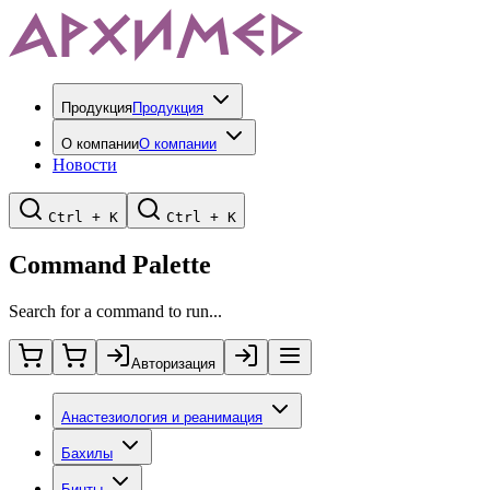
Продукция
Продукция
О компании
О компании
Новости
Ctrl + K
Ctrl + K
Command Palette
Search for a command to run...
Авторизация
Анастезиология и реанимация
Бахилы
Бинты