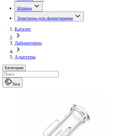
Шприцы
Электроды для физиотерапии
Каталог
Лаборатории
Адаптеры
Категории
Теги