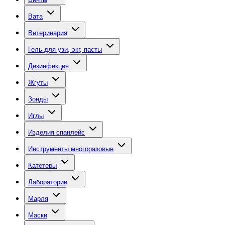
Вата
Ветеринария
Гель для узи, экг, пасты
Дезинфекция
Жгуты
Зонды
Иглы
Изделия спанлейс
Инструменты многоразовые
Катетеры
Лаборатории
Марля
Маски