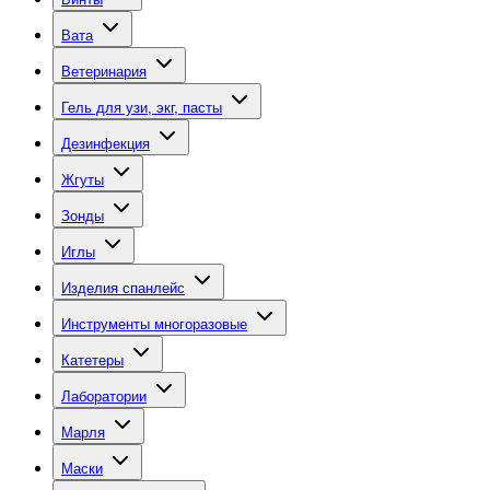
Вата
Ветеринария
Гель для узи, экг, пасты
Дезинфекция
Жгуты
Зонды
Иглы
Изделия спанлейс
Инструменты многоразовые
Катетеры
Лаборатории
Марля
Маски