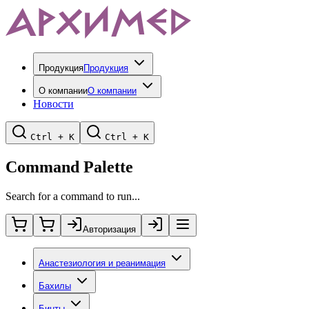
Продукция
Продукция
О компании
О компании
Новости
Ctrl + K
Ctrl + K
Command Palette
Search for a command to run...
Авторизация
Анастезиология и реанимация
Бахилы
Бинты