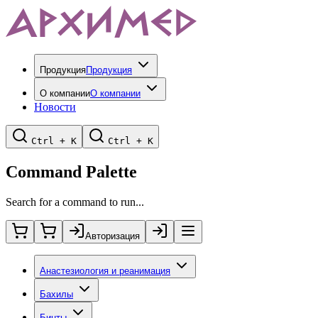
Продукция
Продукция
О компании
О компании
Новости
Ctrl + K
Ctrl + K
Command Palette
Search for a command to run...
Авторизация
Анастезиология и реанимация
Бахилы
Бинты