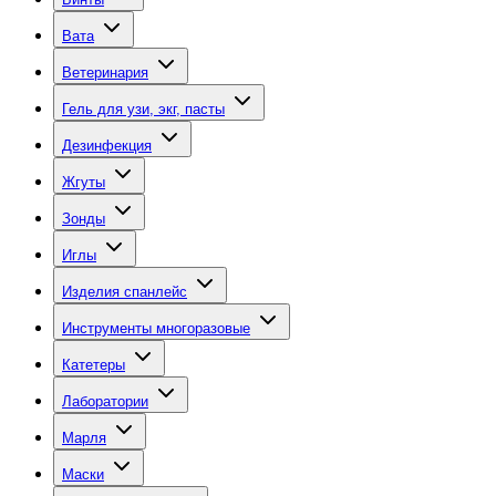
Вата
Ветеринария
Гель для узи, экг, пасты
Дезинфекция
Жгуты
Зонды
Иглы
Изделия спанлейс
Инструменты многоразовые
Катетеры
Лаборатории
Марля
Маски