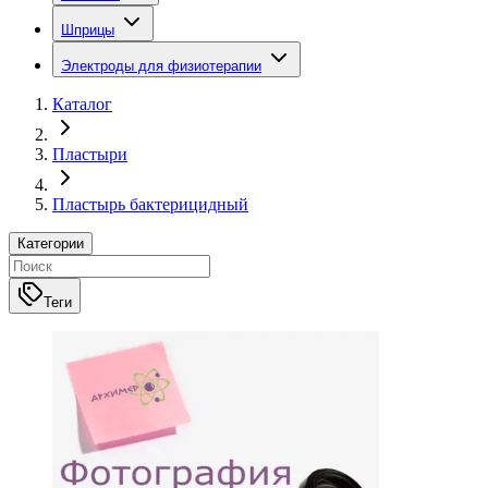
Шприцы
Электроды для физиотерапии
Каталог
Пластыри
Пластырь бактерицидный
Категории
Теги