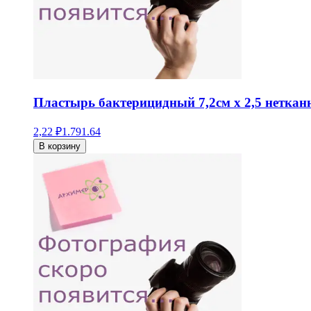
Пластырь бактерицидный 7,2см х 2,5 неткан
2,22 ₽
1.79
1.64
В корзину