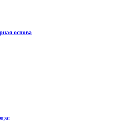
рная основа
зврат