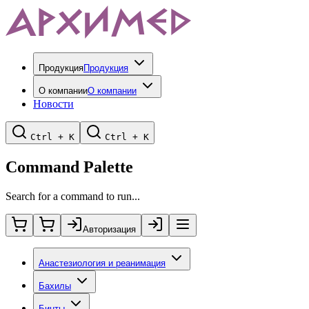
Продукция
Продукция
О компании
О компании
Новости
Ctrl + K
Ctrl + K
Command Palette
Search for a command to run...
Авторизация
Анастезиология и реанимация
Бахилы
Бинты