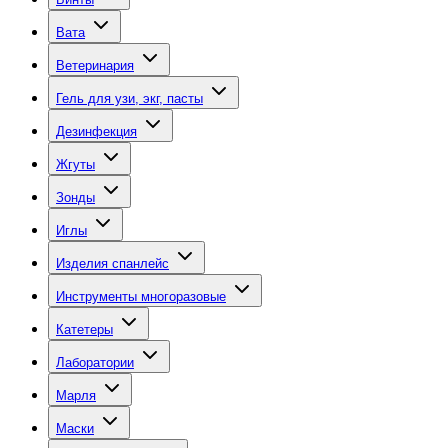
Вата
Ветеринария
Гель для узи, экг, пасты
Дезинфекция
Жгуты
Зонды
Иглы
Изделия спанлейс
Инструменты многоразовые
Катетеры
Лаборатории
Марля
Маски