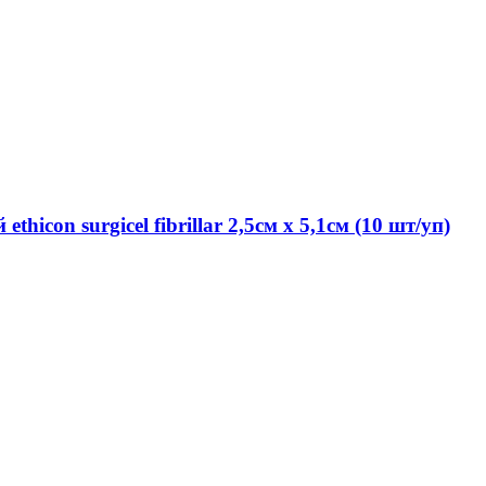
con surgicel fibrillar 2,5см х 5,1см (10 шт/уп)