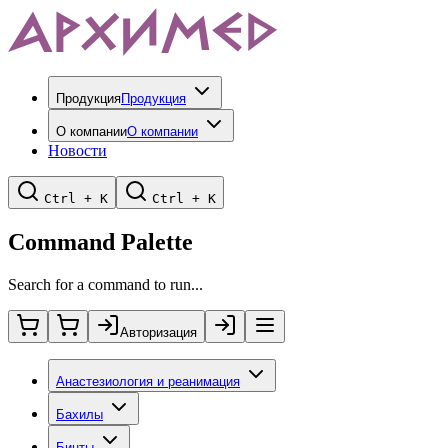
Продукция
Продукция
О компании
О компании
Новости
Ctrl + K
Ctrl + K
Command Palette
Search for a command to run...
Авторизация
Анастезиология и реанимация
Бахилы
Бинты