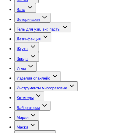
Вата
Ветеринария
Гель для узи, экг, пасты
Дезинфекция
Жгуты
Зонды
Иглы
Изделия спанлейс
Инструменты многоразовые
Катетеры
Лаборатории
Марля
Маски