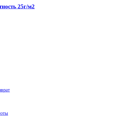
тность 25г/м2
зврат
соты