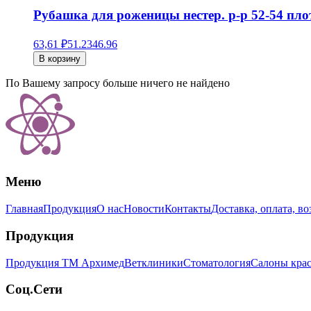
Рубашка для роженицы нестер. р-р 52-54 пло
63,61 ₽
51.23
46.96
В корзину
По Вашему запросу больше ничего не найдено
Меню
Главная
Продукция
О нас
Новости
Контакты
Доставка, оплата, во
Продукция
Продукция ТМ Архимед
Ветклиники
Стоматология
Салоны кра
Соц.Сети