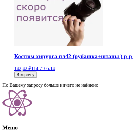
Костюм хирурга пл42 (рубашка+штаны ) р-р 
142,42 ₽
114.7
105.14
В корзину
По Вашему запросу больше ничего не найдено
Меню