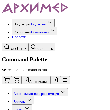
Продукция
Продукция
О компании
О компании
Новости
Ctrl + K
Ctrl + K
Command Palette
Search for a command to run...
Авторизация
Анастезиология и реанимация
Бахилы
Бинты