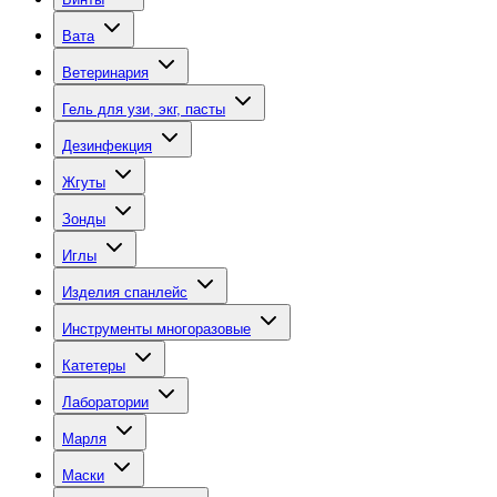
Вата
Ветеринария
Гель для узи, экг, пасты
Дезинфекция
Жгуты
Зонды
Иглы
Изделия спанлейс
Инструменты многоразовые
Катетеры
Лаборатории
Марля
Маски